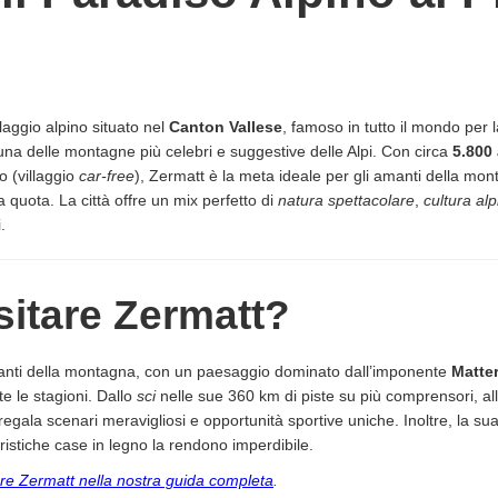
laggio alpino situato nel
Canton Vallese
, famoso in tutto il mondo per l
 una delle montagne più celebri e suggestive delle Alpi. Con circa
5.800 
o (villaggio
car-free
), Zermatt è la meta ideale per gli amanti della mont
a quota. La città offre un mix perfetto di
natura spettacolare
,
cultura alp
.
sitare Zermatt?
manti della montagna, con un paesaggio dominato dall’imponente
Matte
te le stagioni. Dallo
sci
nelle sue 360 km di piste su più comprensori, al
regala scenari meravigliosi e opportunità sportive uniche. Inoltre, la sua
eristiche case in legno la rendono imperdibile.
are Zermatt nella nostra guida completa
.