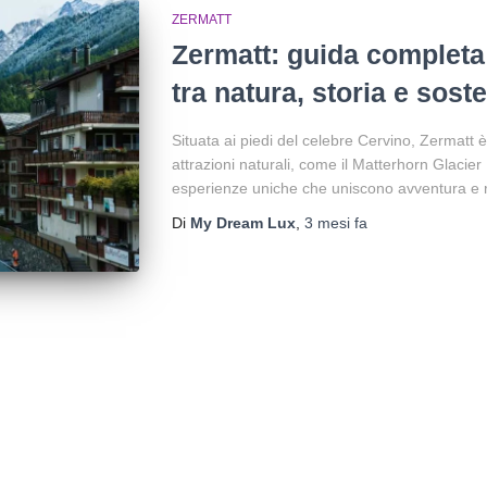
ZERMATT
Zermatt: guida completa a
tra natura, storia e soste
Situata ai piedi del celebre Cervino, Zermatt 
attrazioni naturali, come il Matterhorn Glacier
esperienze uniche che uniscono avventura e r
Di
My Dream Lux
,
3 mesi
fa