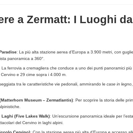
re a Zermatt: I Luoghi d
Paradise
: La più alta stazione aerea d’Europa a 3.900 metri, con guglie
vista panoramica a 360°.
: La ferrovia a cremagliera che conduce a uno dei punti panoramici più b
l Cervino e 29 cime sopra i 4.000 m.
seggiata tra le caratteristiche vie pedonali, ammirando le
case in legno
(Matterhorn Museum – Zermatlantis)
: Per scoprire la storia delle pri
alpinistiche.
 Laghi (Five Lakes Walk)
: Un’escursione panoramica ideale per l’est
tacolari del Cervino in laghi alpini.
iccolo Cervino)
: Con la stazione aerea più alta d’Europa e accesso al