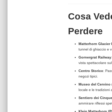
Cosa Vede
Perdere
Matterhorn Glacier 
tunnel di ghiaccio e 
Gornergrat Railway
vista spettacolare su
Centro Storico
: Pas
negozi tipici.
Museo del Cervino 
locale e le tradizioni 
Sentiero dei Cinque
ammirare riflessi spet
Klein Matterhorn (P