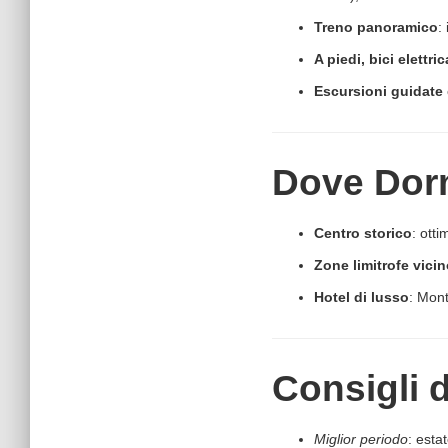
Treno panoramico
:
A piedi, bici elettric
Escursioni guidate
Dove Dormi
Centro storico
: otti
Zone limitrofe vicin
Hotel di lusso
: Mon
Consigli 
Miglior periodo
: esta