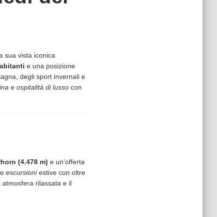
a sua vista iconica
abitanti
e una posizione
agna, degli sport invernali e
ina
e
ospitalità di lusso
con
rhorn (4.478 m)
e un’offerta
le
escursioni
estive con oltre
 atmosfera rilassata e il