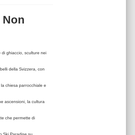
a Non
 di ghiaccio, sculture nei
elli della Svizzera, con
, la chiesa parrocchiale e
me ascensioni, la cultura
ate che permette di
lo Ski Paradise su