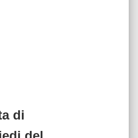
a di
iedi del