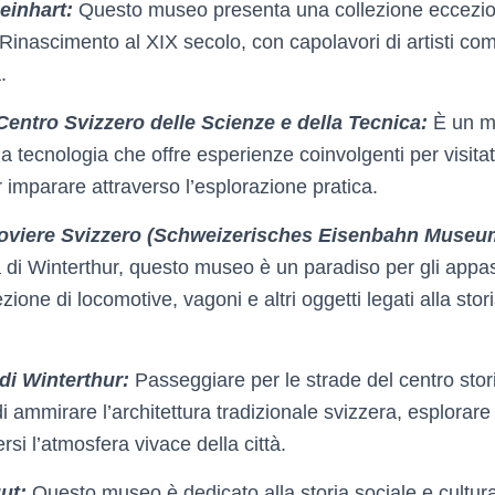
einhart:
Questo museo presenta una collezione eccezio
Rinascimento al XIX secolo, con capolavori di artisti come
.
entro Svizzero delle Scienze e della Tecnica:
È un mu
a tecnologia che offre esperienze coinvolgenti per visitato
 imparare attraverso l’esplorazione pratica.
roviere Svizzero (Schweizerisches Eisenbahn Museu
a di Winterthur, questo museo è un paradiso per gli appass
ione di locomotive, vagoni e altri oggetti legati alla stori
di Winterthur:
Passeggiare per le strade del centro stor
 di ammirare l’architettura tradizionale svizzera, esplorar
ersi l’atmosfera vivace della città.
ut:
Questo museo è dedicato alla storia sociale e cultura