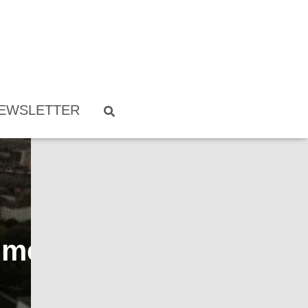
EWSLETTER
timento