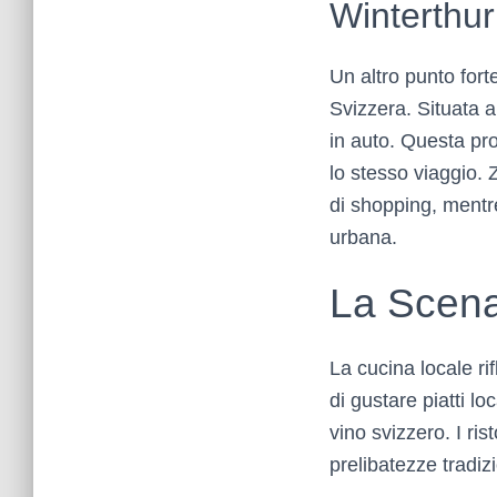
Winterthur
Un altro punto fort
Svizzera. Situata a
in auto. Questa pros
lo stesso viaggio. Z
di shopping, mentre
urbana.
La Scena 
La cucina locale rif
di gustare piatti lo
vino svizzero. I ris
prelibatezze tradizio