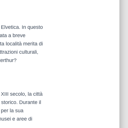
Elvetica. In questo
uata a breve
a località merita di
trazioni culturali,
terthur?
III secolo, la città
storico. Durante il
 per la sua
musei e aree di