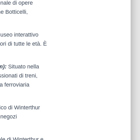
nale di opere
 Botticelli,
seo interattivo
ri di tutte le età. È
m):
Situato nella
ionati di treni,
a ferroviaria
ico di Winterthur
e negozi
le di Winterthur e