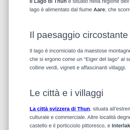
Il
Lago di Thun
è situato nella regione del
lago è alimentato dal fiume
Aare
, che scor
Il paesaggio circostant
Il lago è incorniciato da maestose montagne,
che si ergono come un “Eiger del lago” al s
colline verdi, vigneti e affascinanti villaggi.
Le città e i villaggi
La città svizzera di Thun
, situata all’estr
culturale e commerciale. Altre località deg
castello e il porticciolo pittoresco, e
Interla