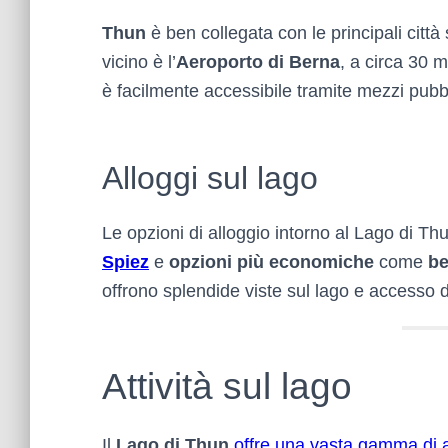
Thun
è ben collegata con le principali città
vicino è l’
Aeroporto di Berna
, a circa 30 m
è facilmente accessibile tramite mezzi pubbl
Alloggi sul lago
Le opzioni di alloggio intorno al Lago di T
Spiez
e
opzioni più economiche
come
be
offrono splendide viste sul lago e accesso dir
Attività sul lago
Il
Lago di Thun
offre una vasta gamma di at