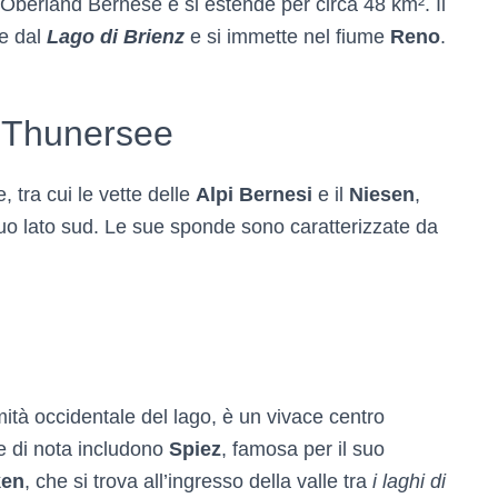
l’Oberland Bernese e si estende per circa 48 km². Il
re dal
Lago di Brienz
e si immette nel fiume
Reno
.
e Thunersee
 tra cui le vette delle
Alpi Bernesi
e il
Niesen
,
uo lato sud. Le sue sponde sono caratterizzate da
emità occidentale del lago, è un vivace centro
ne di nota includono
Spiez
, famosa per il suo
ken
, che si trova all’ingresso della valle tra
i laghi di