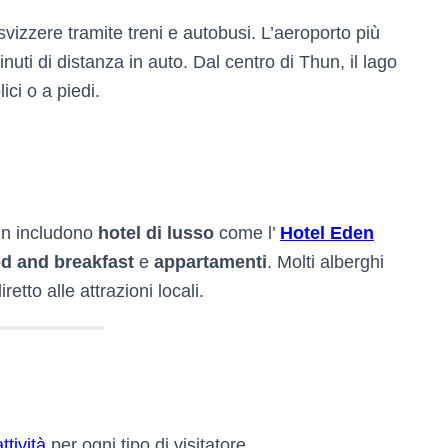
 svizzere tramite treni e autobusi. L’aeroporto più
inuti di distanza in auto. Dal centro di Thun, il lago
ici o a piedi.
hun includono
hotel di lusso
come l’
Hotel Eden
d and breakfast
e
appartamenti
. Molti alberghi
etto alle attrazioni locali.
tività
per ogni tipo di visitatore.