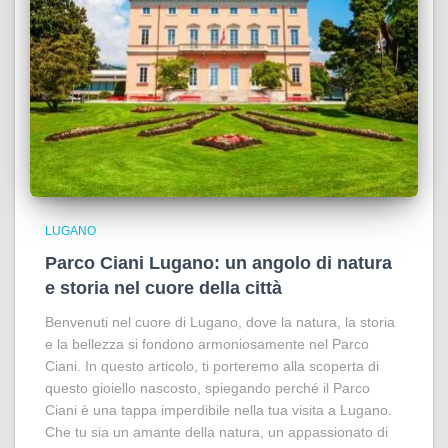
LUGANO
Parco Ciani Lugano: un angolo di natura
e storia nel cuore della città
Benvenuti nel cuore di Lugano, dove la natura, la storia
e la bellezza si fondono armoniosamente nel Parco
Ciani. In questo articolo, ti porteremo alla scoperta di
questo gioiello nascosto, spiegando perché il Parco
Ciani è una tappa imperdibile nella tua visita a Lugano.
Che tu sia un amante della natura, un appassionato di