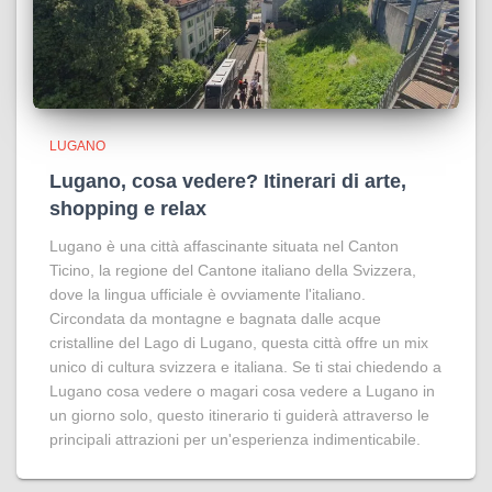
LUGANO
Lugano, cosa vedere? Itinerari di arte,
shopping e relax
Lugano è una città affascinante situata nel Canton
Ticino, la regione del Cantone italiano della Svizzera,
dove la lingua ufficiale è ovviamente l'italiano.
Circondata da montagne e bagnata dalle acque
cristalline del Lago di Lugano, questa città offre un mix
unico di cultura svizzera e italiana. Se ti stai chiedendo a
Lugano cosa vedere o magari cosa vedere a Lugano in
un giorno solo, questo itinerario ti guiderà attraverso le
principali attrazioni per un'esperienza indimenticabile.