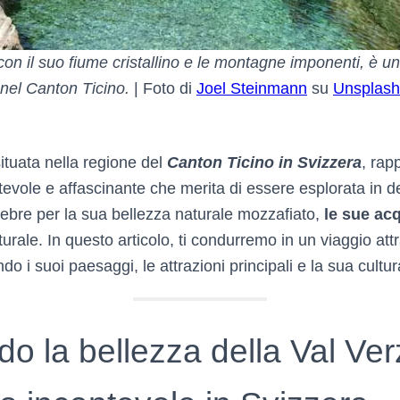
on il suo fiume cristallino e le montagne imponenti, è u
nel Canton Ticino.
| Foto di
Joel Steinmann
su
Unsplash
ituata nella regione del
Canton Ticino in Svizzera
, rap
evole e affascinante che merita di essere esplorata in d
lebre per la sua bellezza naturale mozzafiato,
le sue acq
lturale. In questo articolo, ti condurremo in un viaggio at
ndo i suoi paesaggi, le attrazioni principali e la sua cultu
o la bellezza della Val Ve