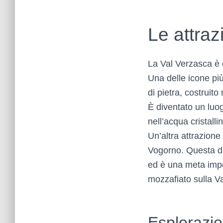
Le attraz
La Val Verzasca è c
Una delle icone più
di pietra, costrui
È diventato un luog
nell’acqua cristalli
Un’altra attrazione
Vogorno. Questa di
ed è una meta imper
mozzafiato sulla Va
Esplorazio