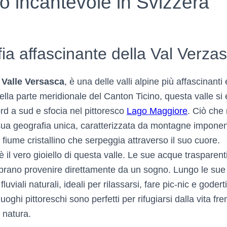
o incantevole in Svizzera
ia affascinante della Val Verza
 Valle Versasca
, è una delle valli alpine più affascinanti
ella parte meridionale del Canton Ticino, questa valle si
rd a sud e sfocia nel pittoresco
Lago Maggiore
. Ciò che
 sua geografia unica, caratterizzata da montagne imponent
 fiume cristallino che serpeggia attraverso il suo cuore.
è il vero gioiello di questa valle. Le sue acque trasparent
mbrano provenire direttamente da un sogno. Lungo le sue r
viali naturali, ideali per rilassarsi, fare pic-nic e godert
uoghi pittoreschi sono perfetti per rifugiarsi dalla vita fre
a natura.