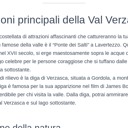
ioni principali della Val Ver
ostellata di attrazioni affascinanti che cattureranno la 
 famose della valle è il “Ponte dei Salti” a Lavertezzo. 
to nel XVII secolo, si erge maestosamente sopra le acque 
o celebre per le persone coraggiose che si tuffano dalle
na sottostante.
 di rilievo è la diga di Verzasca, situata a Gordola, a mon
ga è famosa per la sua apparizione nel film di James 
dibile per chi visita la valle. Dalla diga, potrai ammira
l Verzasca e sul lago sottostante.
ne della natura