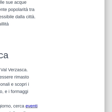
elle sue acque
nte popolarità tra
sibile dalla città.
llità
ca
a Val Verzasca.
 essere rimasto
onali e scopri i
co, e i formaggi
giorno, cerca
eventi