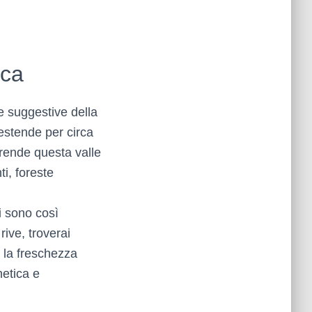
sca
 e suggestive della
 estende per circa
 rende questa valle
i, foreste
i sono così
ive, troverai
i la freschezza
netica e