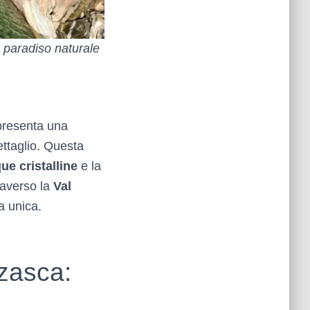
n paradiso naturale
presenta una
ettaglio. Questa
ue cristalline
e la
traverso la
Val
ra unica.
rzasca: