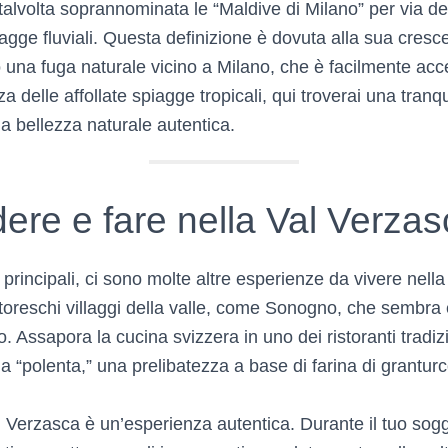
talvolta soprannominata le “Maldive di Milano” per via d
iagge fluviali. Questa definizione è dovuta alla sua cresce
una fuga naturale vicino a Milano, che è facilmente acces
za delle affollate spiagge tropicali, qui troverai una tranqui
a bellezza naturale autentica.
ere e fare nella Val Verzas
ni principali, ci sono molte altre esperienze da vivere nell
ttoreschi villaggi della valle, come Sonogno, che sembra
 Assapora la cucina svizzera in uno dei ristoranti tradizi
ui la “polenta,” una prelibatezza a base di farina di grantur
al Verzasca è un’esperienza autentica. Durante il tuo sog