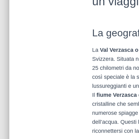
un viaggi
La geograf
La
Val Verzasca o
Svizzera. Situata n
25 chilometri da no
così speciale è la
lussureggianti e un
Il
fiume Verzasca
cristalline che se
numerose spiagge flu
dell’acqua. Questi l
riconnettersi con l