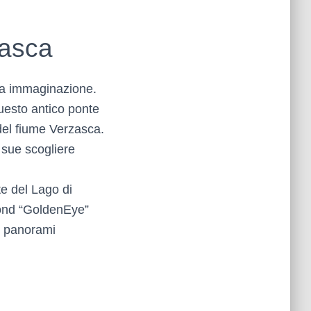
zasca
tua immaginazione.
Questo antico ponte
del fiume Verzasca.
 sue scogliere
te del Lago di
Bond “GoldenEye”
re panorami