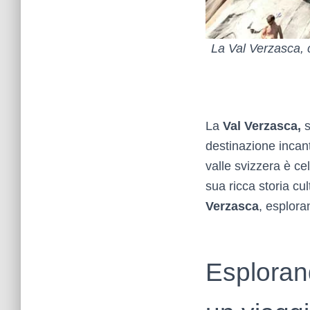
La Val Verzasca, c
La
Val Verzasca,
s
destinazione incant
valle svizzera è ce
sua ricca storia cu
Verzasca
, esplora
Esplorand