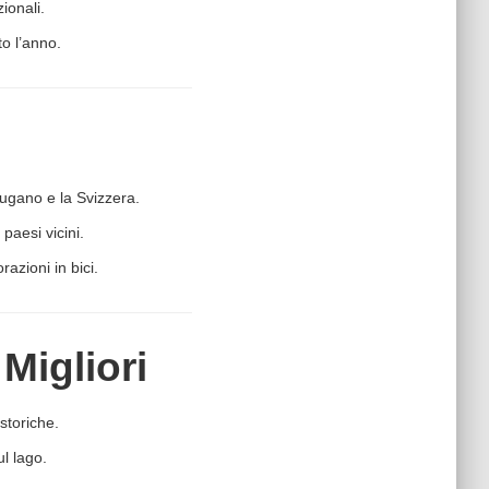
ionali.
to l’anno.
ugano e la Svizzera.
paesi vicini.
razioni in bici.
Migliori
storiche.
ul lago.