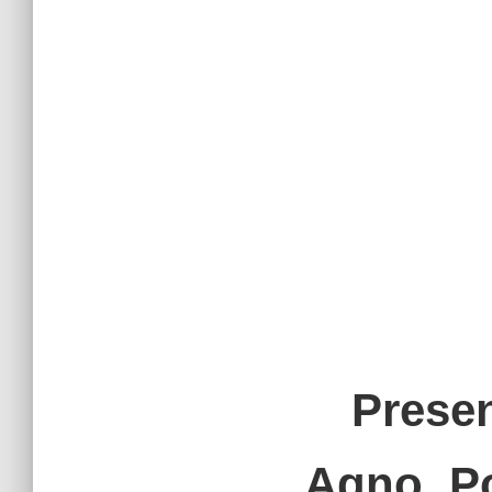
Presen
Agno, Po