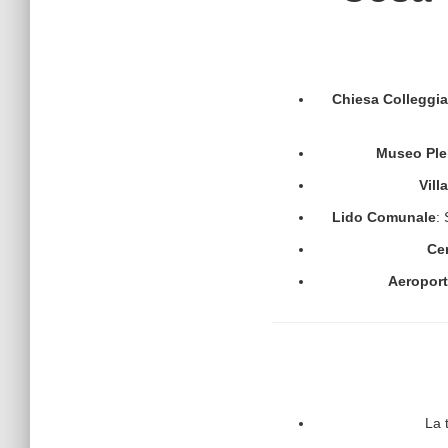
Chiesa Colleggia
Museo Pl
Vill
Lido Comunale
: 
Cen
Aeropor
La 