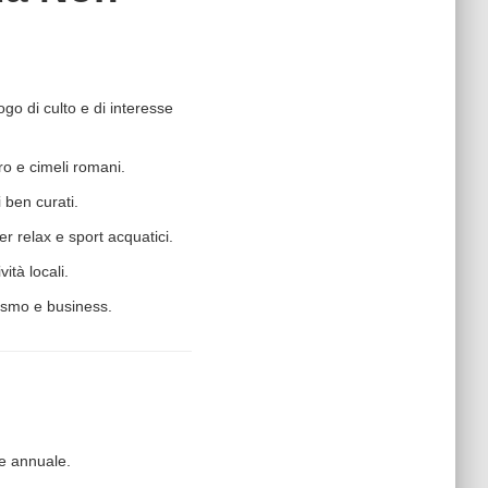
ogo di culto e di interesse
rro e cimeli romani.
 ben curati.
r relax e sport acquatici.
vità locali.
rismo e business.
re annuale.